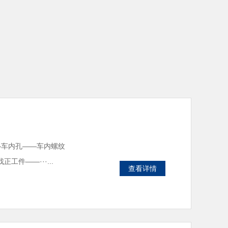
—车内孔——车内螺纹
件——···...
查看详情