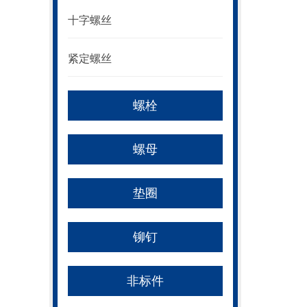
十字螺丝
紧定螺丝
螺栓
螺母
垫圈
铆钉
非标件