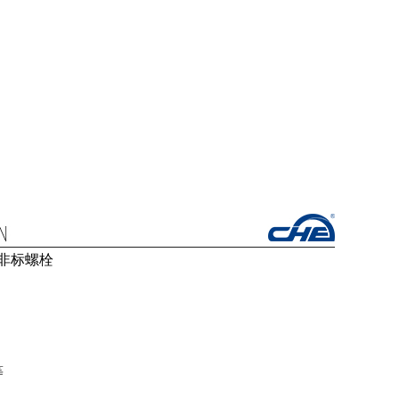
 非标螺栓
等