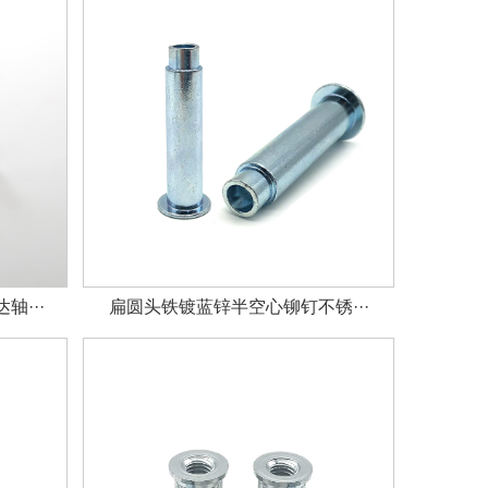
···
扁圆头铁镀蓝锌半空心铆钉不锈···