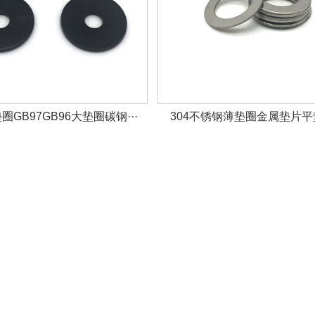
GB97GB96大垫圈碳钢···
304不锈钢薄垫圈金属垫片平垫