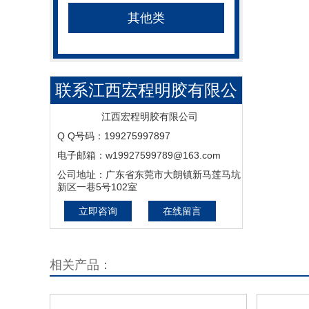
其他类
联系江西宏程明胶有限公
司-明胶,啫喱胶,工业明胶,
江西宏程明胶有限公司
Q Q号码：199275997897
骨胶,药用明胶,食用明胶,
电子邮箱：w19927599789@163.com
照相明胶,医用明胶,宏程明
公司地址：广东省东莞市大朗镇新马莲马坑
新区一巷5号102室
胶,江西宏程明胶
立即咨询
在线留言
相关产品：