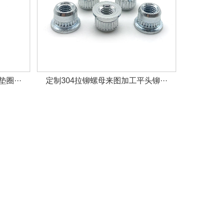
圈···
定制304拉铆螺母来图加工平头铆···