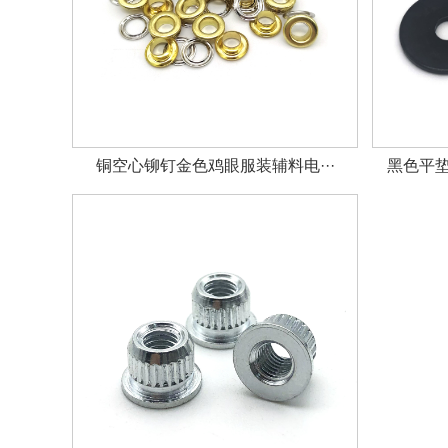
铜空心铆钉金色鸡眼服装辅料电···
黑色平垫圈