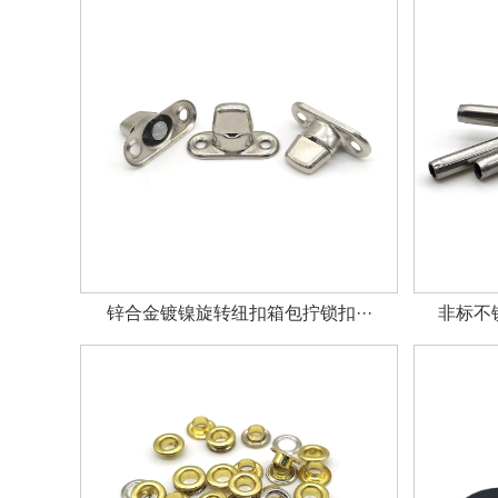
锌合金镀镍旋转纽扣箱包拧锁扣···
非标不锈