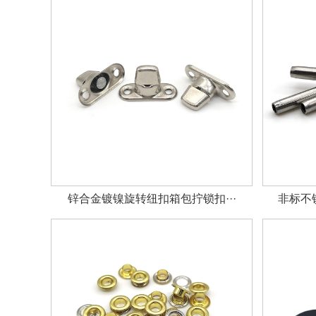
锌合金镀镍旋转纽扣箱包拧锁扣···
非标不锈