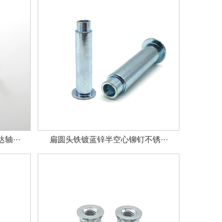
···
扁圆头铁镀蓝锌半空心铆钉不锈···