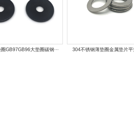
GB97GB96大垫圈碳钢···
304不锈钢薄垫圈金属垫片平垫