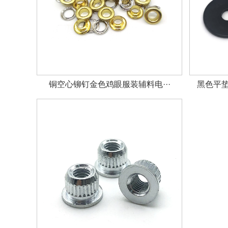
铜空心铆钉金色鸡眼服装辅料电···
黑色平垫圈