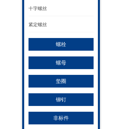
十字螺丝
紧定螺丝
螺栓
螺母
垫圈
铆钉
非标件