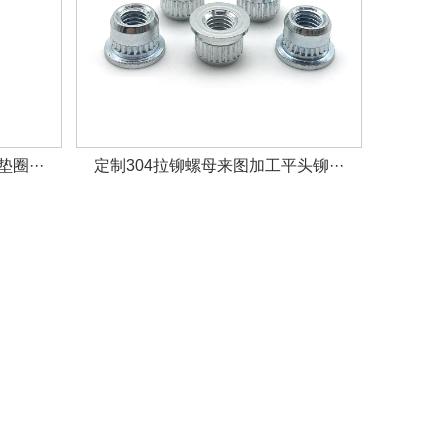
圈···
定制304拉铆螺母来图加工平头铆···