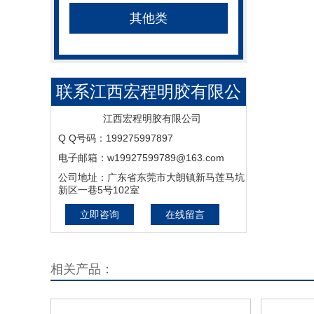
其他类
联系江西宏程明胶有限公
司-明胶,啫喱胶,工业明胶,
江西宏程明胶有限公司
Q Q号码：199275997897
骨胶,药用明胶,食用明胶,
电子邮箱：w19927599789@163.com
照相明胶,医用明胶,宏程明
公司地址：广东省东莞市大朗镇新马莲马坑
新区一巷5号102室
胶,江西宏程明胶
立即咨询
在线留言
相关产品：