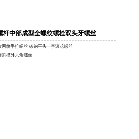
螺杆中部成型全螺纹螺栓双头牙螺丝
纹网纹手拧螺丝 碳钢平头一字滚花螺丝
标割槽外六角螺丝